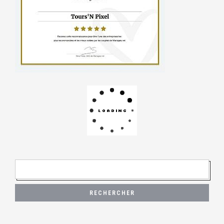
R
E
C
H
E
R