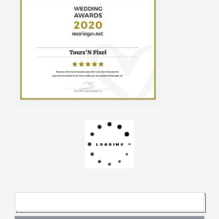
R
E
C