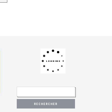
R
E
C
H
E