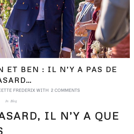
ET BEN : IL N’Y A PAS DE
ASARD…
IETTE FREDERIX
WITH
2 COMMENTS
In
Blog
ASARD, IL N’Y A QUE
S