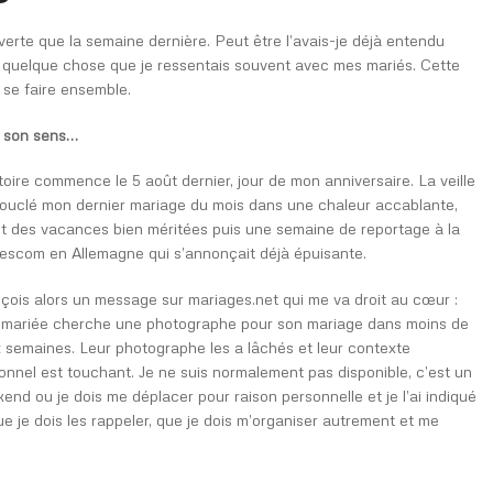
verte que la semaine dernière. Peut être l’avais-je déjà entendu
r quelque chose que je ressentais souvent avec mes mariés. Cette
t se faire ensemble.
t son sens…
stoire commence le 5 août dernier, jour de mon anniversaire. La veille
 bouclé mon dernier mariage du mois dans une chaleur accablante,
t des vacances bien méritées puis une semaine de reportage à la
scom en Allemagne qui s’annonçait déjà épuisante.
eçois alors un message sur mariages.net qui me va droit au cœur :
mariée cherche une photographe pour son mariage dans moins de
 semaines. Leur photographe les a lâchés et leur contexte
onnel est touchant. Je ne suis normalement pas disponible, c’est un
end ou je dois me déplacer pour raison personnelle et je l’ai indiqué
je dois les rappeler, que je dois m’organiser autrement et me