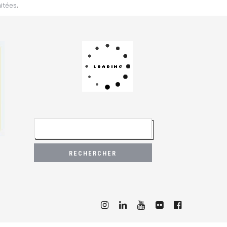
aitées
.
R
E
C
H
E
R
C
H
E
R