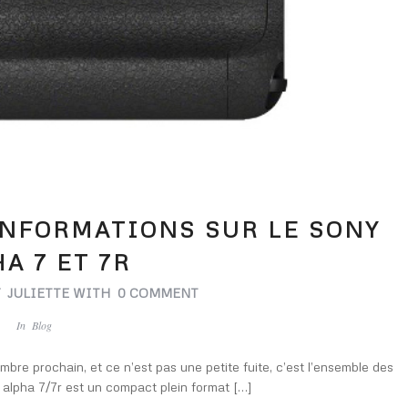
INFORMATIONS SUR LE SONY
A 7 ET 7R
Y
JULIETTE
WITH
0 COMMENT
In
Blog
bre prochain, et ce n’est pas une petite fuite, c’est l’ensemble des
y alpha 7/7r est un compact plein format […]