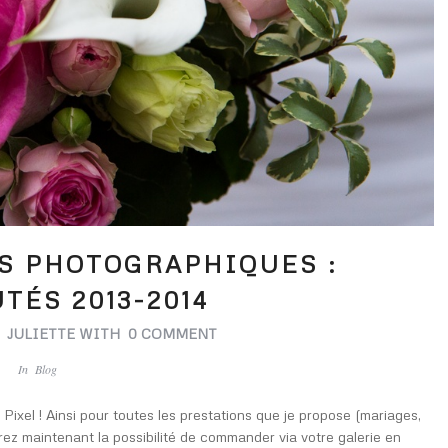
S PHOTOGRAPHIQUES :
TÉS 2013-2014
Y
JULIETTE
WITH
0 COMMENT
In
Blog
Pixel ! Ainsi pour toutes les prestations que je propose (mariages,
rez maintenant la possibilité de commander via votre galerie en