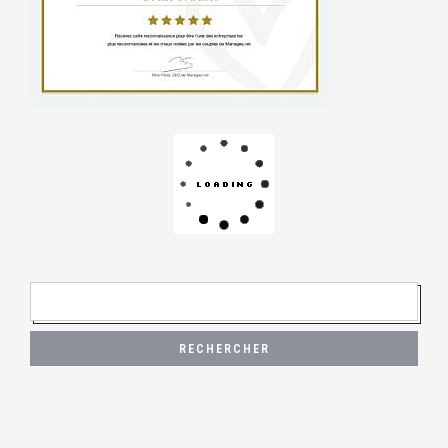
R
E
C
H
E
R
C
H