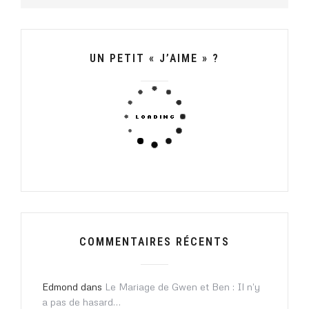
R
C
H
E
UN PETIT « J’AIME » ?
R
:
COMMENTAIRES RÉCENTS
Edmond
dans
Le Mariage de Gwen et Ben : Il n’y
a pas de hasard…